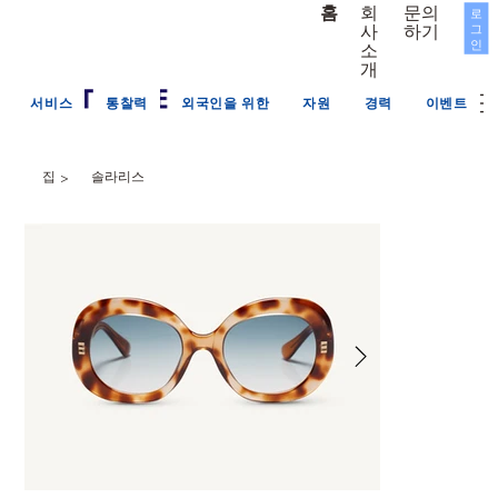
문의
회
홈
로
그
하기
사
인
소
개
서비스
통찰력
외국인을 위한
자원
경력
이벤트
집
솔라리스
>