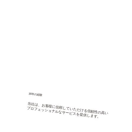
30年の経験
当社は、お客様に信頼していただける信頼性の高い
プロフェッショナルなサービスを提供します。