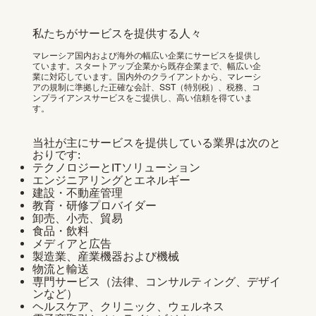
私たちがサービスを提供する人々
マレーシア国内および海外の幅広い企業にサービスを提供し
ています。スタートアップ企業から既存企業まで、幅広い企
業に対応しています。国内外のクライアントから、マレーシ
アの規制に準拠した正確な会計、SST（特別税）、税務、コ
ンプライアンスサービスをご提供し、高い信頼を得ていま
す。
当社が主にサービスを提供している業界は次のと
おりです:
テクノロジーとITソリューション
エンジニアリングとエネルギー
建設・不動産管理
教育・研修プロバイダー
卸売、小売、貿易
食品・飲料
メディアと広告
製造業、産業機器および機械
物流と輸送
専門サービス（法律、コンサルティング、デザイ
ンなど）
ヘルスケア、クリニック、ウェルネス