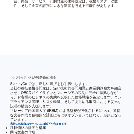
合、商品、サービス、知的財産の価格設定は、税務リスク、収益
性、そして企業の評判に大きな影響を与える可能性があります。
コンプライアンスと戦略的価値の整合
StanleyCo では、正しい選択をお手伝いします。
当社の移転価格専門家は、深い技術的専門知識と商業的洞察力を融合
させ、OECDガイドラインとマレーシアの税制に完全に準拠しなが
ら、お客様のビジネスの実態を反映した価格戦略を策定します。コン
プライアンス管理、リスク軽減、そしてあらゆる取引における妥当な
説明の構築を支援します。
マレーシア内国歳入庁 (IRBM) による監視が強化されるにつれ、適切
な文書作成と積極的な計画はもはやオプションではなく、必須となっ
ています。
当社の移転価格サービスには以下が含まれます:
移転価格の計画と構築
同時文書の作成