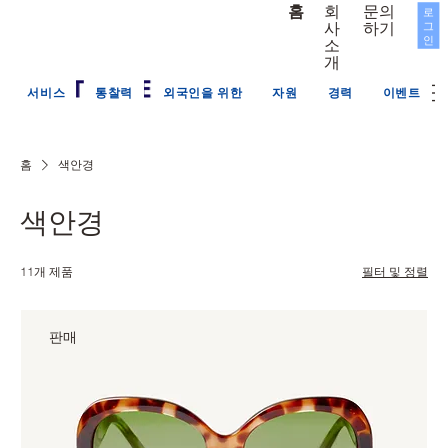
문의
회
홈
로
그
하기
사
인
소
개
서비스
통찰력
외국인을 위한
자원
경력
이벤트
홈
색안경
색안경
11개 제품
필터 및 정렬
판매