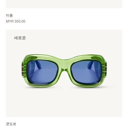
미풍
가격
MYR 350.00
새로운
콘도르