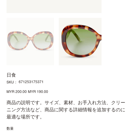
日食
SKU：
671253175371
SKU：
671253175371
元
MYR 200.00
セ
MYR 190.00
の
ー
価
ル
商品の説明です。サイズ、素材、お手入れ方法、クリー
格
価
格
ニング方法など、商品に関する詳細情報を追加するのに
最適な場所です。
数量