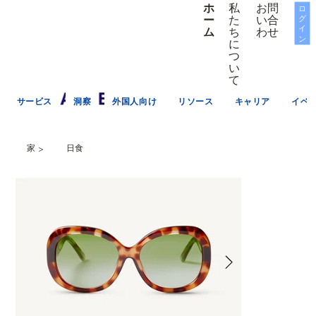
お問
私
ホ
ロ
グ
い合
た
ー
イ
わせ
ち
ム
ン
に
つ
い
て
サービス
洞察
外国人向け
リソース
キャリア
イベ
家
日食
>