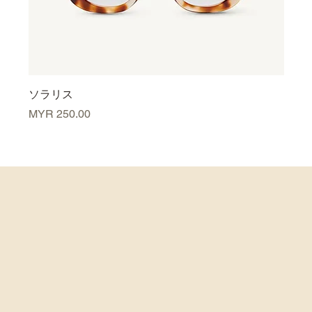
ソラリス
オデ
価格
価格
MYR 250.00
MYR 