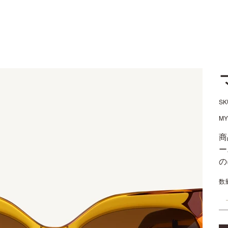
S
価
MY
格
商
ー
の
数