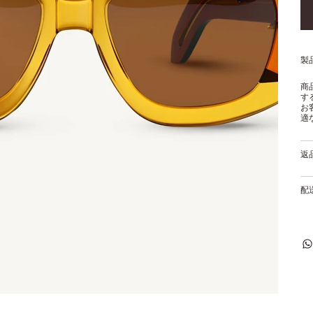
製
商
す
お
適
返
配