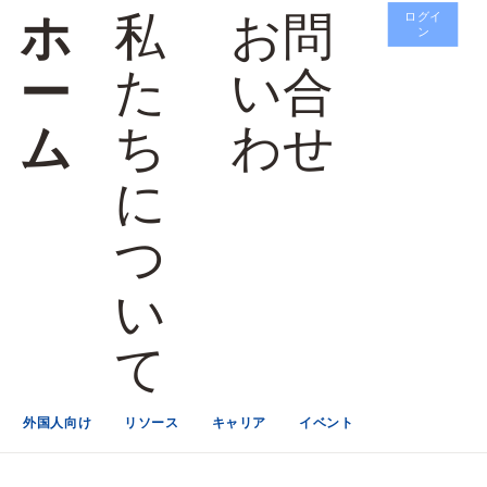
お問
私
ホ
ログイ
ン
い合
た
ー
わせ
ち
ム
に
つ
い
て
外国人向け
リソース
キャリア
イベント