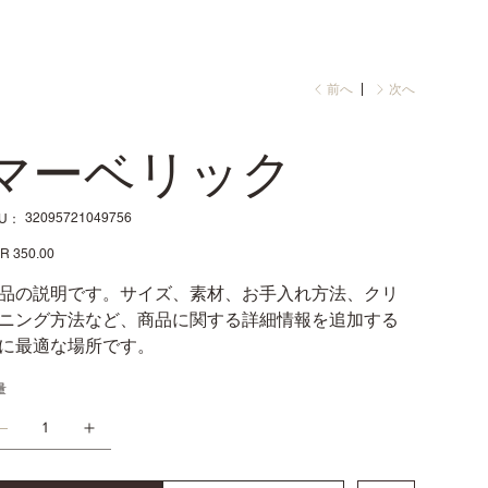
前へ
次へ
マーベリック
SKU：
32095721049756
KU：
32095721049756
R 350.00
品の説明です。サイズ、素材、お手入れ方法、クリ
ニング方法など、商品に関する詳細情報を追加する
に最適な場所です。
量