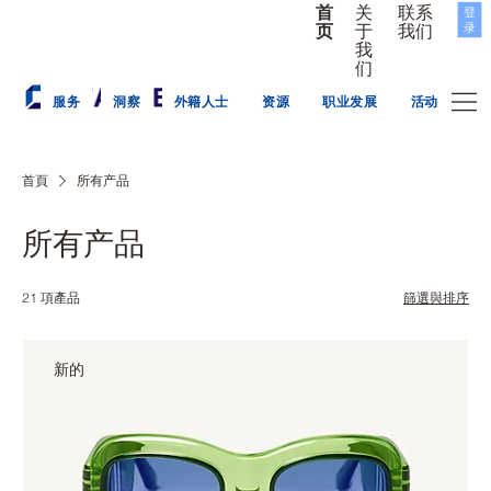
联系
关
首
登
录
我们
于
页
我
们
服务
洞察
外籍人士
资源
职业发展
活动
首頁
所有产品
所有产品
21 項產品
篩選與排序
新的