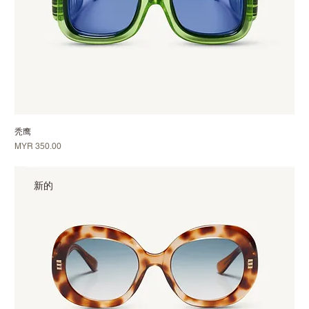
秃鹰
價格
MYR 350.00
新的