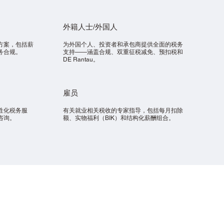
外籍人士/外国人
方案，包括薪
为外国个人、投资者和承包商提供全面的税务
务合规。
支持——涵盖合规、双重征税减免、预扣税和
DE Rantau。
雇员
性化税务服
有关就业相关税收的专家指导，包括每月扣除
咨询。
额、实物福利（BIK）和结构化薪酬组合。