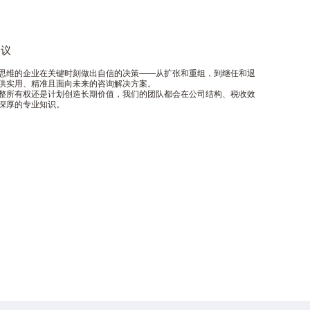
建议
有前瞻性思维的企业在关键时刻做出自信的决策——从扩张和重组，到继任和退
供实用、精准且面向未来的咨询解决方案。
整所有权还是计划创造长期价值，我们的团队都会在公司结构、税收效
深厚的专业知识。